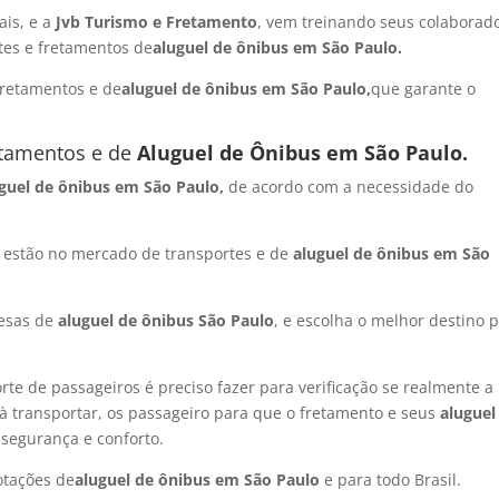
ais, e a
Jvb Turismo e Fretamento
, vem treinando seus colaborad
tes e fretamentos de
aluguel de ônibus em São Paulo.
fretamentos e de
aluguel de ônibus em São Paulo
,
que garante o
etamentos e de
Al
uguel de Ônibus em São Paulo.
guel de ônibus em São Paulo
,
de acordo com a necessidade do
estão no mercado de transportes e de
aluguel de ônibus em São
resas de
aluguel de ônibus São Paulo
, e escolha o melhor destino 
 de passageiros é preciso fazer para verificação se realmente a
à transportar, os passageiro para que o fretamento e seus
aluguel
 segurança e conforto.
otações de
aluguel de ônibus em São Paulo
e para todo Brasil.