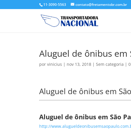
11-3090-5563
contato@fretamentobr.com.br
Aluguel de ônibus em
por
vinicius
|
nov 13, 2018
|
Sem categoria
|
0
Aluguel de ônibus em Sã
Aluguel de ônibus em São Pa
http://www.alugueldeonibusemsaopaulo.com.