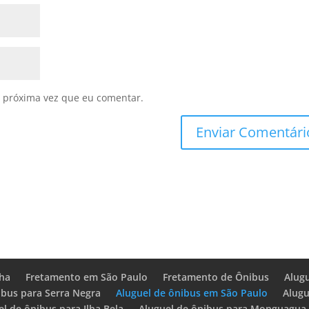
 próxima vez que eu comentar.
ha
Fretamento em São Paulo
Fretamento de Ônibus
Alug
ibus para Serra Negra
Aluguel de ônibus em São Paulo
Alugu
el de ônibus para Ilha Bela
Aluguel de ônibus para Monguagua