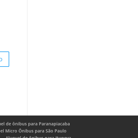
uel de ônibus para Paranapiacaba
el Micro Ônibus para São Paulo
Aluguel de ônibus para Itupeva