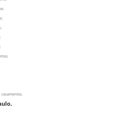
os;
s;
;
;
;
ntos;
e casamentos.
aulo.