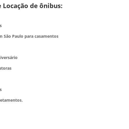
e Locação de ônibus:
s
em São Paulo para casamentos
iversário
utoras
s
retamentos.