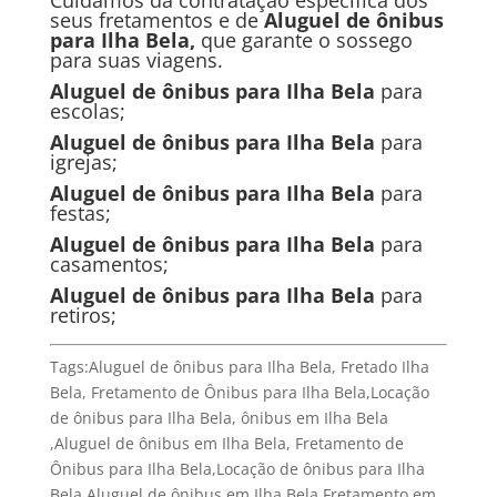
Cuidamos da contratação especifica dos
seus fretamentos e de
Aluguel de ônibus
para I
lha Bela
,
que garante o sossego
para suas viagens.
Aluguel de ônibus para
I
lha Bela
para
escolas;
Aluguel de ônibus para
I
lha Bela
para
igrejas;
Aluguel de ônibus para
I
lha Bela
para
festas;
Aluguel de ônibus para
I
lha Bela
para
casamentos;
Aluguel de ônibus para
I
lha Bela
para
retiros;
Tags:Aluguel de ônibus para Ilha Bela, Fretado Ilha
Bela, Fretamento de Ônibus para Ilha Bela,Locação
de ônibus para Ilha Bela, ônibus em Ilha Bela
,Aluguel de ônibus em Ilha Bela, Fretamento de
Ônibus para Ilha Bela,Locação de ônibus para Ilha
Bela,Aluguel de ônibus em Ilha Bela,Fretamento em