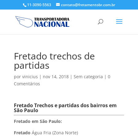
11-3090-5563
contato@fretamentobr.com.br
Fretado trechos de
partidas
por
vinicius
|
nov 14, 2018
|
Sem categoria
|
0
Comentários
Fretado Trechos e partidas dos bairros em
São Paulo
Fretado em São Paulo:
Fretado
Água Fria (Zona Norte)