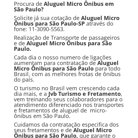
Procura de
Al
uguel Micro Ônibus em
São Paulo?
Solicite já sua cotação de
Al
uguel Micro
Ônibus
para São Paulo
-SP
através do
fone: 11-3090-5563.
Realização de Transporte de passageiros
e de
Al
uguel Micro Ônibus
para São
Paulo
.
Cada dia o nosso numero de ligações
aumentam para contratação de
Al
uguel
Micro Ônibus
para São Paulo
para todo
Brasil, com as melhores frotas de ônibus
do país.
O turismo no Brasil vem crescendo cada
dia mais, e a
Jvb Turismo e Fretamento
,
vem treinando seus colaboradores para o
atendimento diferenciado nos transportes
e fretamentos de aluguel de micro-
ônibus em São Paulo.
Cuidamos da contratação especifica dos
seus fretamentos e de
Al
uguel Micro
Ônibus
para São Paulo
,
que garante o