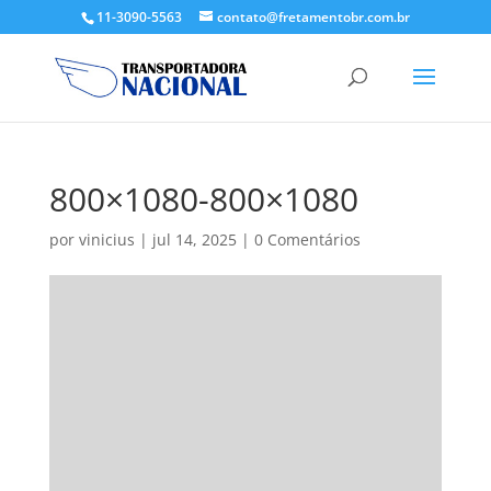
11-3090-5563
contato@fretamentobr.com.br
800×1080-800×1080
por
vinicius
|
jul 14, 2025
|
0 Comentários