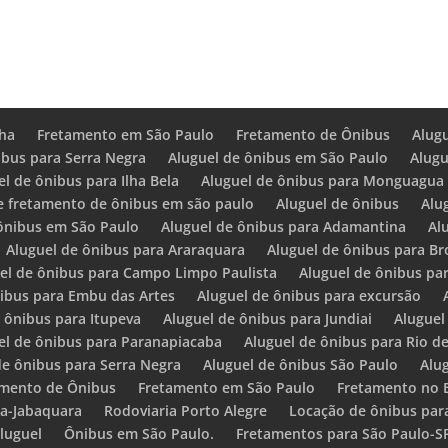
ha
Fretamento em São Paulo
Fretamento de Ônibus
Alug
ibus para Serra Negra
Aluguel de ônibus em São Paulo
Alugu
el de ônibus para Ilha Bela
Aluguel de ônibus para Monguagua
e fretamento de ônibus em são paulo
Aluguel de ônibus
Alu
 ônibus em São Paulo
Aluguel de ônibus para Adamantina
Al
Aluguel de ônibus para Araraquara
Aluguel de ônibus para Br
el de ônibus para Campo Limpo Paulista
Aluguel de ônibus pa
nibus para Embu das Artes
Aluguel de ônibus para excursão
 ônibus para Itupeva
Aluguel de ônibus para Jundiai
Aluguel
el de ônibus para Paranapiacaba
Aluguel de ônibus para Rio de
de ônibus para Serra Negra
Aluguel de ônibus São Paulo
Alu
amento de Ônibus
Fretamento em São Paulo
Fretamento no B
da-Jabaquara
Rodoviaria Porto Alegre
Locação de ônibus par
luguel
Ônibus em São Paulo.
Fretamentos para São Paulo-S