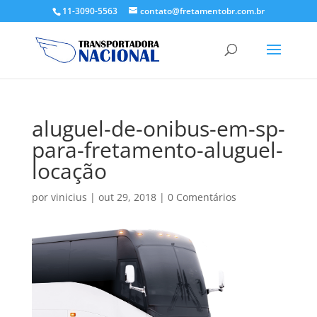
11-3090-5563
contato@fretamentobr.com.br
aluguel-de-onibus-em-sp-
para-fretamento-aluguel-
locação
por
vinicius
|
out 29, 2018
|
0 Comentários